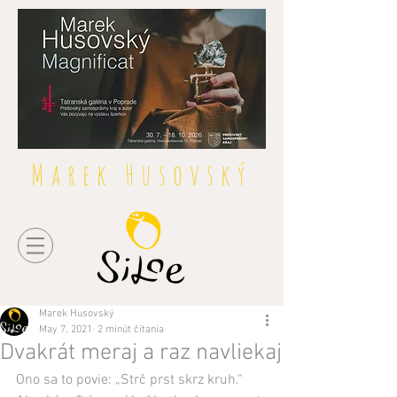
Marek Husovský
Marek Husovský
May 7, 2021
2 minút čítania
Dvakrát meraj a raz navliekaj
Ono sa to povie: „Strč prst skrz kruh.“ 