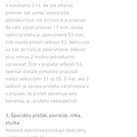
π konštanta 3,14. Ak ste zmerali 
priemer, tak vzorec vyzerá ešte 
jednoduchšie: πd, pričom d je priemer. 
Ak vám vyšiel priemer 17 mm, obvod 
vášho prsteňa je zaokrúhlene 53 mm, 
čiže nosíte prsteň veľkosti 53. Nemusíte 
sa báť, že číslo je zaokrúhlené. Veľkosť 
plus mínus 2 možno jednoducho 
upravovať. Čiže v prípade veľkosti 53, 
šperkár dokáže pohodlne pracovať 
medzi veľkosťami 51 až 55. O viac ako 2 
veľkosti je úprava prsteňa náročnejšia a 
v prípade, že prsteň obsahuje veľa 
kameňov, aj „prsteňu nebezpečná“.
3. Špeciálny prúžok, povrázok, nitka, 
stužka
Niektoré zlatníctva ponúkajú špeciálny 