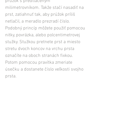
prúžok s predtlačeným 
milimetrovníkom. Takže stačí nasadiť na 
prst, zatiahnuť tak, aby prúžok príliš 
netlačil, a meradlo prezradí číslo. 
Podobný princíp môžete použiť pomocou 
nitky, povrázka, alebo polcentimetrovej 
stužky. Stužkou pretnete prst a miesto 
stretu dvoch koncov na vrchu prsta 
označíte na oboch stranách fixkou. 
Potom pomocou pravítka zmeriate 
úsečku a dostanete číslo veľkosti svojho 
prsta.