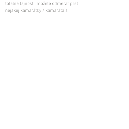
totálne tajnosti, môžete odmerať prst 
nejakej kamarátky / kamaráta s 
približne rovnakou veľkosťou prstov. Ako 
som už spomínal vyššie, veľkosť prsteňa 
dokáže každý šikovný šperkár 
jednoducho upraviť.
Všeobecne
Nakoniec ešte niekoľko všeobecných 
poznámok. Veľkosť prstov sa mení podľa 
teploty. Ráno môžu byť prsty hrubšie, v 
zime zase tenšie. Prst by sa teda mal 
merať v izbovej teplote. Ak chcete vybrať 
hrubší prsteň, zvoľte o číslo väčšiu 
veľkosť.
Tak veľa šťastia a nezabudnite, že nie je 
dôležitá veľkosť darovaného prsteňa, ale 
veľkosť ľudského srdca.