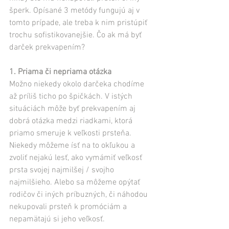
šperk. Opísané 3 metódy fungujú aj v 
tomto prípade, ale treba k nim pristúpiť 
trochu sofistikovanejšie. Čo ak má byť 
darček prekvapením?
1. Priama či nepriama otázka
Možno niekedy okolo darčeka chodíme 
až príliš ticho po špičkách. V istých 
situáciách môže byť prekvapením aj 
dobrá otázka medzi riadkami, ktorá 
priamo smeruje k veľkosti prsteňa. 
Niekedy môžeme ísť na to okľukou a 
zvoliť nejakú lesť, ako vymámiť veľkosť 
prsta svojej najmilšej / svojho 
najmilšieho. Alebo sa môžeme opýtať 
rodičov či iných príbuzných, či náhodou 
nekupovali prsteň k promóciám a 
nepamätajú si jeho veľkosť.