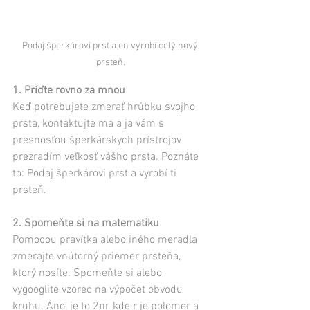
Podaj šperkárovi prst a on vyrobí celý nový 
prsteň.
1. Príďte rovno za mnou
Keď potrebujete zmerať hrúbku svojho 
prsta, kontaktujte ma a ja vám s 
presnosťou šperkárskych prístrojov 
prezradím veľkosť vášho prsta. Poznáte 
to: Podaj šperkárovi prst a vyrobí ti 
prsteň.
2. Spomeňte si na matematiku
Pomocou pravítka alebo iného meradla 
zmerajte vnútorný priemer prsteňa, 
ktorý nosíte. Spomeňte si alebo 
vygooglite vzorec na výpočet obvodu 
kruhu. Áno, je to 2πr, kde r je polomer a 