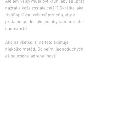
Ale aký veľký musí byť kruh, aby sa „prst 
nažral a koža zostala celá“? Skrátka, ako 
zistiť správnu veľkosť prsteňa, aby z 
prsta nespadol, ale ani aby tam nezostal 
nadosmrti?
Ako na všetko, aj na toto existuje 
niekoľko metód. Od veľmi jednoduchých, 
až po trochu adrenalínové.