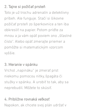
2. Tajne si požičať prsteň
Toto je už trochu adrenalín a detektívny 
príbeh. Ale funguje. Stačí si šikovne 
požičať prsteň zo šperkovnice a ten iba 
obkresliť na papier. Potom príďte za 
mnou a ja vám opäť poviem ono „šťastné 
číslo“. Alebo opäť zmerajte priemer a 
pomôžte si matematickým vzorcom 
vyššie.
3. Meranie v spánku
Vrchol „napináku“ je zmerať prst 
niekomu pomocou nitky, špagáta či 
stužky v spánku. A urobiť to tak, aby sa 
neprebudil. Môžete to skúsiť.
4. Približne rovnaká veľkosť
Napokon, ak chcete svoj plán udržať v 