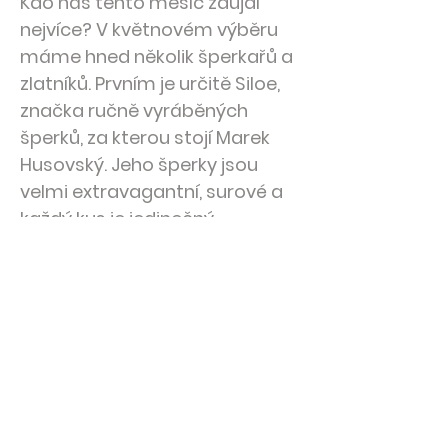
Kdo nás tento měsíc zaujal
nejvíce? V květnovém výběru
máme hned několik šperkařů a
zlatníků. Prvním je určitě Siloe,
značka ručně vyráběných
šperků, za kterou stojí Marek
Husovský. Jeho šperky jsou
velmi extravagantní, surové a
každý kus je jedinečný.
< Previous News
Next News >