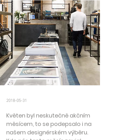
2018-05-31
Květen byl neskutečně akčním
měsícem, to se podepsalo i na
našem designérském výběru.