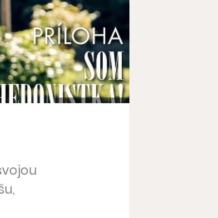
svojou
šu,