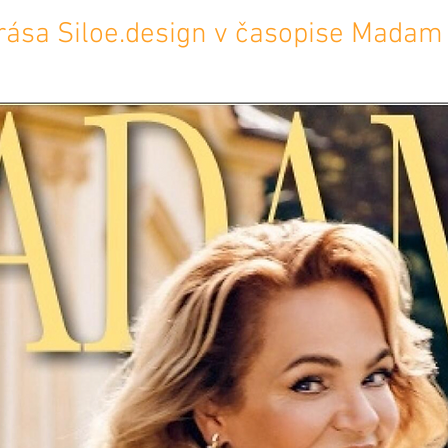
rása Siloe.design v časopise Madam