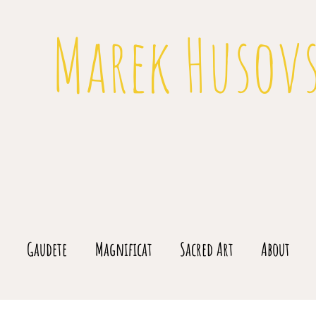
Marek Husov
Gaudete
Magnificat
Sacred Art
About