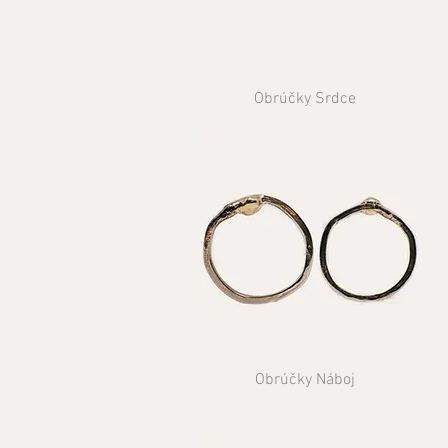
Obrúčky Srdce
Obrúčky Náboj