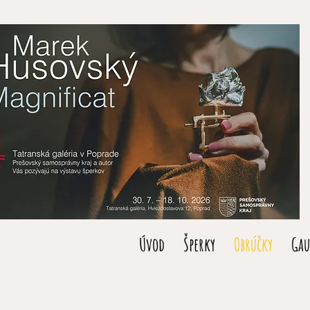
Úvod
Šperky
Obrúčky
Gau